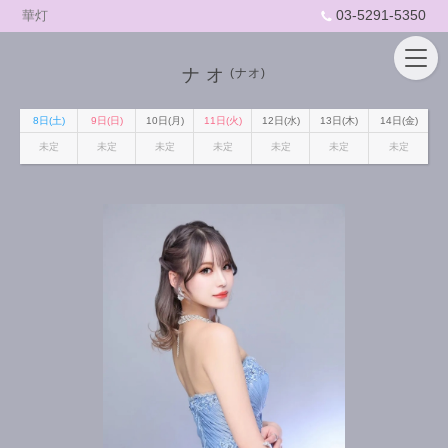
03-5291-5350
華灯
ナオ
(ナオ)
8日(土)
9日(日)
10日(月)
11日(火)
12日(水)
13日(木)
14日(金)
未定
未定
未定
未定
未定
未定
未定