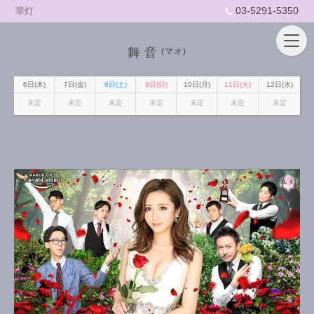
03-5291-5350
華灯
舞音
(マオ)
6日(木)
7日(金)
8日(土)
9日(日)
10日(月)
11日(火)
12日(水)
未定
未定
未定
未定
未定
未定
未定