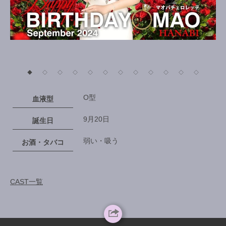
◆
◇
◇
◇
◇
◇
◇
◇
◇
◇
◇
◇
O型
血液型
9月20日
誕生日
弱い・吸う
お酒・タバコ
CAST一覧