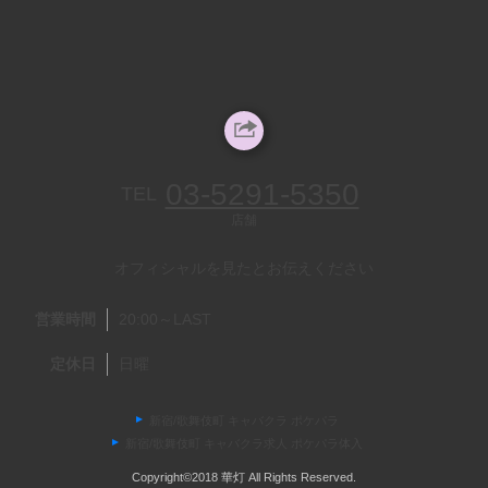
03-5291-5350
TEL
店舗
オフィシャルを見たとお伝えください
営業時間
20:00～LAST
定休日
日曜
新宿/歌舞伎町 キャバクラ ポケパラ
新宿/歌舞伎町 キャバクラ求人 ポケパラ体入
Copyright©2018 華灯 All Rights Reserved.